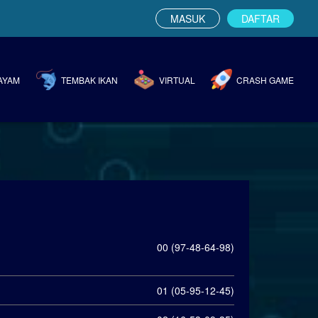
MASUK
DAFTAR
AYAM
TEMBAK IKAN
VIRTUAL
CRASH GAME
00 (97-48-64-98)
01 (05-95-12-45)