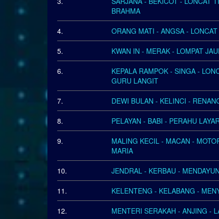
3.
SARJANA - BEKICOT - LONCAT T
BRAHMA
4.
ORANG MATI - ANGSA - LONCAT G
5.
KWAN IN - MERAK - LOMPAT JAU
6.
KEPALA RAMPOK - SINGA - LONC
GURU LANGIT
7.
DEWI BULAN - KELINCI - RENANG
8.
PELAYAN - BABI - PERAHU LAYA
9.
MALING KECIL - MACAN - MOTOR
MARIA
10.
JENDRAL - KERBAU - MENDAYUNG
11.
KELENTENG - KELABANG - MENYE
12.
MENTERI SERAKAH - ANJING - LA