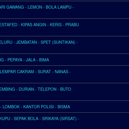
ARI GAWANG - LEMON - BOLA LAMPU -
ESTAFED - KIPAS ANGIN - KERIS - PRABU
ELURU - JEMBATAN - SPET (SUNTIKAN) -
 - PEPAYA - JALA - BIMA
 LEMPAR CAKRAM - SURAT - NANAS -
EMBING - DURIAN - TELEPON - BUTO
 - LOMBOK - KANTOR POLISI - BISMA
UPU - SEPAK BOLA - SRIKAYA (SIRSAT) -