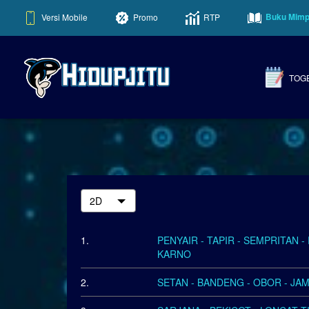
Buku Mimp
Versi Mobile
Promo
RTP
TOG
1.
PENYAIR - TAPIR - SEMPRITAN
KARNO
2.
SETAN - BANDENG - OBOR - JA