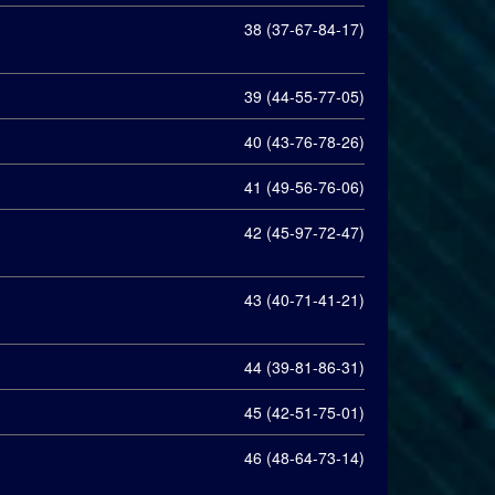
38 (37-67-84-17)
39 (44-55-77-05)
40 (43-76-78-26)
41 (49-56-76-06)
42 (45-97-72-47)
43 (40-71-41-21)
44 (39-81-86-31)
45 (42-51-75-01)
46 (48-64-73-14)