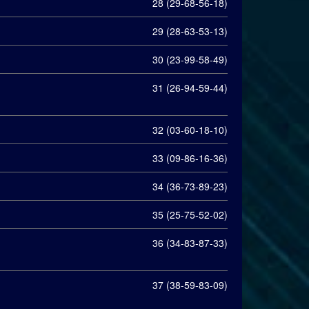
28 (29-68-56-18)
29 (28-63-53-13)
30 (23-99-58-49)
31 (26-94-59-44)
32 (03-60-18-10)
33 (09-86-16-36)
34 (36-73-89-23)
35 (25-75-52-02)
36 (34-83-87-33)
37 (38-59-83-09)