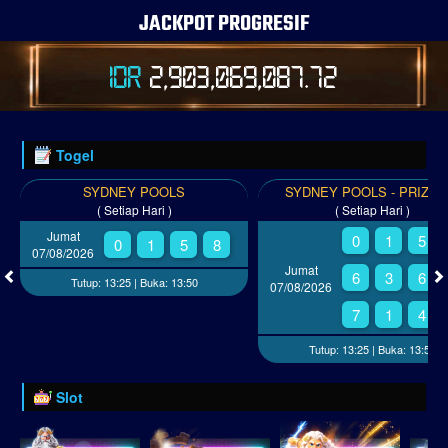
JACKPOT PROGRESIF
IDR
2,903,069,093.13
Togel
SYDNEY POOLS
SYDNEY POOLS - PRIZE1
( Setiap Hari )
( Setiap Hari )
Jumat
0
1
5
0
1
5
8
07/08/2026
Jumat
6
3
6
Tutup: 13:25 | Buka: 13:50
07/08/2026
7
1
4
Tutup: 13:25 | Buka: 13:50
Slot